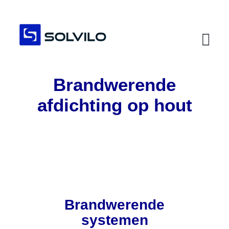
Ga
naar
inhoud
Tog
Navi
Brandwerende
Home
afdichting op hout
Over ons
Advies
Assortiment
Nieuws
Brandwerende
Contact
systemen