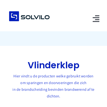
Ga
naar
inhoud
Tog
Nav
Home
Over ons
Vlinderklep
Advies
Assortiment
Hier vindt u de producten welke gebruikt worden
om sparingen en doorvoeringen die zich
Nieuws
in de brandscheiding bevinden brandwerend af te
dichten.
Contact