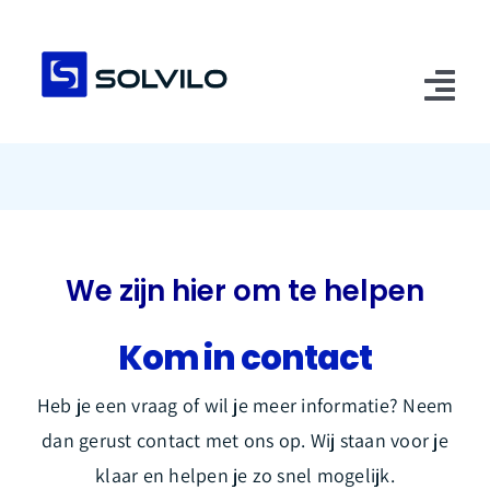
Ga
naar
inhoud
Tog
Nav
Home
Over ons
Advies
We zijn hier om te helpen
Assortiment
Kom in contact
Nieuws
Heb je een vraag of wil je meer informatie? Neem
dan gerust contact met ons op. Wij staan voor je
Contact
klaar en helpen je zo snel mogelijk.