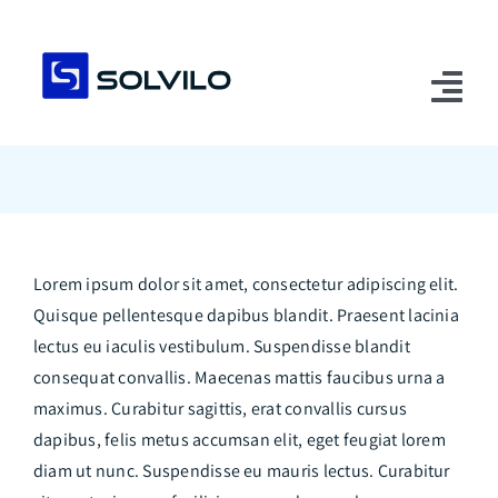
Ga
naar
inhoud
Tog
Nav
Home
Over ons
Lorem ipsum dolor sit amet, consectetur adipiscing elit.
Advies
Quisque pellentesque dapibus blandit. Praesent lacinia
Assortiment
lectus eu iaculis vestibulum. Suspendisse blandit
consequat convallis. Maecenas mattis faucibus urna a
Nieuws
maximus. Curabitur sagittis, erat convallis cursus
dapibus, felis metus accumsan elit, eget feugiat lorem
Contact
diam ut nunc. Suspendisse eu mauris lectus. Curabitur